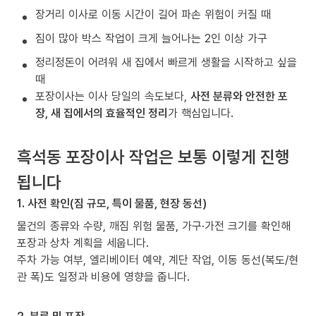
장거리 이사로 이동 시간이 길어 파손 위험이 커질 때
짐이 많아 박스 작업이 크게 늘어나는 2인 이상 가구
정리정돈이 어려워 새 집에서 빠르게 생활을 시작하고 싶을
때
포장이사는 이사 당일의 속도보다,
사전 분류와 안전한 포
장, 새 집에서의 효율적인 정리
가 핵심입니다.
흑석동 포장이사 작업은 보통 이렇게 진행
됩니다
1. 사전 확인(짐 규모, 특이 물품, 현장 동선)
물건의 종류와 수량, 깨짐 위험 물품, 가구·가전 크기를 확인해
포장과 상차 계획을 세웁니다.
주차 가능 여부, 엘리베이터 예약, 계단 작업, 이동 동선(복도/현
관 폭)도 일정과 비용에 영향을 줍니다.