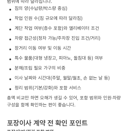
범위에 따라 달라집니다.
짐의 양(수납량/박스량 중심)
작업 인원 수(짐 규모에 따라 달라짐)
계단 작업 여부(층수 포함)와 엘리베이터 조건
차량 접근성(정차 가능/주차장 진입 조건/거리)
장거리 이동 여부 및 이동 시간
특수 물품(대형 냉장고, 피아노, 돌침대 등) 여부
분해/조립 필요 가구의 비중
이사 날짜와 시간대(주말, 월말/월초, 손 없는 날 등)
정리 범위(기본/강화)와 포함 서비스
총액 비교만 하면 오해가 생길 수 있어, 포함 범위와 인원·차량
구성을 함께 확인하는 편이 좋습니다.
포장이사 계약 전 확인 포인트