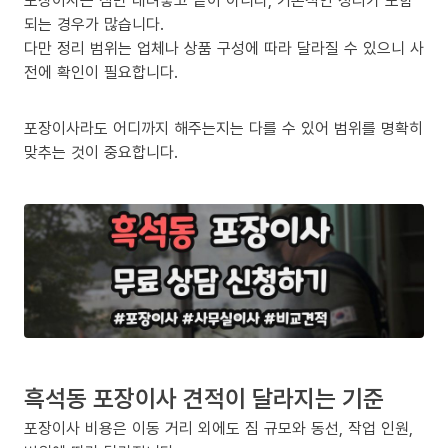
포장이사는 짐만 내려놓고 끝이 아니라, 기본적인 정리가 포함
되는 경우가 많습니다.
다만 정리 범위는 업체나 상품 구성에 따라 달라질 수 있으니 사
전에 확인이 필요합니다.
포장이사라도 어디까지 해주는지는 다를 수 있어 범위를 명확히
맞추는 것이 중요합니다.
흑석동 포장이사 견적이 달라지는 기준
포장이사 비용은 이동 거리 외에도 짐 규모와 동선, 작업 인원,