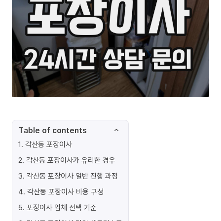
Table of contents
1
.
각산동 포장이사
2
.
각산동 포장이사가 유리한 경우
3
.
각산동 포장이사 일반 진행 과정
4
.
각산동 포장이사 비용 구성
5
.
포장이사 업체 선택 기준