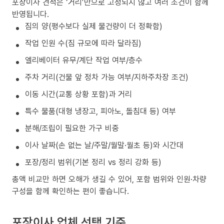
포장이사 견적은 ‘거리’만으로 고정되지 않고 여러 조건이 함께
반영됩니다.
짐의 양(평수보다 실제 물건량이 더 정확함)
작업 인원 수(짐 규모에 따라 달라짐)
엘리베이터 유무/계단 작업 여부/층수
주차 거리(건물 앞 정차 가능 여부/지하주차장 조건)
이동 시간(교통 상황 포함)과 거리
특수 물품(대형 냉장고, 피아노, 돌침대 등) 여부
분해/조립이 필요한 가구 비중
이사 날짜(손 없는 날/주말/월말·월초 등)와 시간대
포장/정리 범위(기본 정리 vs 정리 강화 등)
총액 비교만 하면 오해가 생길 수 있어, 포함 범위와 인원·차량
구성을 함께 확인하는 편이 좋습니다.
포장이사 업체 선택 기준