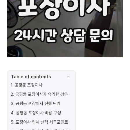
Table of contents
1
.
공평동 포장이사
2
.
공평동 포장이사가 유리한 경우
3
.
공평동 포장이사 진행 단계
4
.
공평동 포장이사 비용 구성
5
.
포장이사 업체 선택 체크포인트