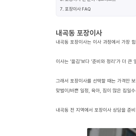
7
.
포장이사 FAQ
내곡동 포장이사
내곡동 포장이사는 이사 과정에서 가장 힘든
이사는 ‘옮김’보다 ‘준비와 정리’가 더 큰
그래서 포장이사를 선택할 때는 가격만 보
맞벌이/바쁜 일정, 육아, 짐이 많은 집일
내곡동 전 지역에서 포장이사 상담을 준비