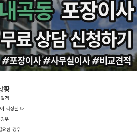
상황
 일정
손이 걱정될 때
 경우
필요한 경우