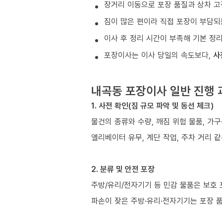
장거리 이동으로 포장 품질과 상차 고
짐이 많은 편이라 직접 포장이 부담되
이사 후 정리 시간이 부족해 기본 정
포장이사는 이사 당일의 속도보다,
사
내곡동 포장이사 일반 진행 
1. 사전 확인(짐 규모 파악 및 동선 체크)
물건의 종류와 수량, 깨짐 위험 물품, 가
엘리베이터 유무, 계단 작업, 주차 거리 
2. 분류 및 안전 포장
주방/유리/전자기기 등 민감 물품은 보호
파손이 잦은 주방·유리·전자기기는 포장 