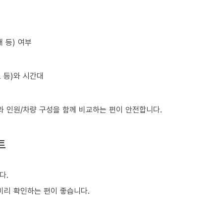
 등) 여부
초 등)와 시간대
와 인원/차량 구성을 함께 비교하는 편이 안전합니다.
트
다.
 미리 확인하는 편이 좋습니다.