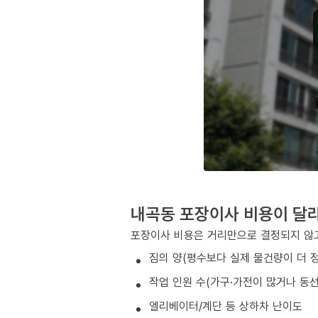
내곡동 포장이사 비용이 달
포장이사 비용은 거리만으로 결정되지 않고
짐의 양(평수보다 실제 물건량이 더 
작업 인원 수(가구·가전이 많거나 동
엘리베이터/계단 등 상하차 난이도