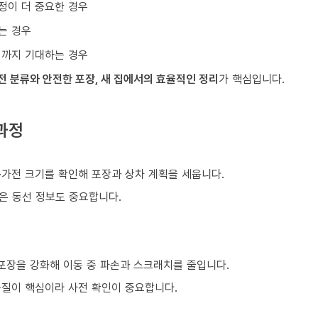
정이 더 중요한 경우
는 경우
리까지 기대하는 경우
전 분류와 안전한 포장, 새 집에서의 효율적인 정리
가 핵심입니다.
과정
구·가전 크기를 확인해 포장과 상차 계획을 세웁니다.
같은 동선 정보도 중요합니다.
 포장을 강화해 이동 중 파손과 스크래치를 줄입니다.
품질이 핵심이라 사전 확인이 중요합니다.