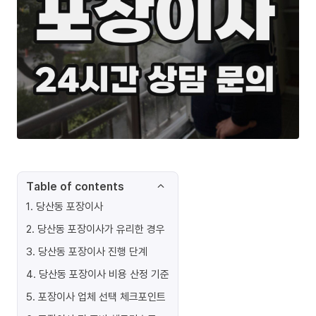
Table of contents
1
.
당산동 포장이사
2
.
당산동 포장이사가 유리한 경우
3
.
당산동 포장이사 진행 단계
4
.
당산동 포장이사 비용 산정 기준
5
.
포장이사 업체 선택 체크포인트