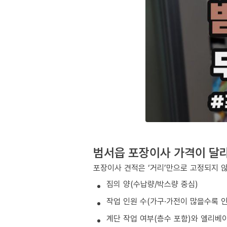
범서읍 포장이사 가격이 달
포장이사 견적은 ‘거리’만으로 고정되지 
짐의 양(수납량/박스량 중심)
작업 인원 수(가구·가전이 많을수록 인
계단 작업 여부(층수 포함)와 엘리베