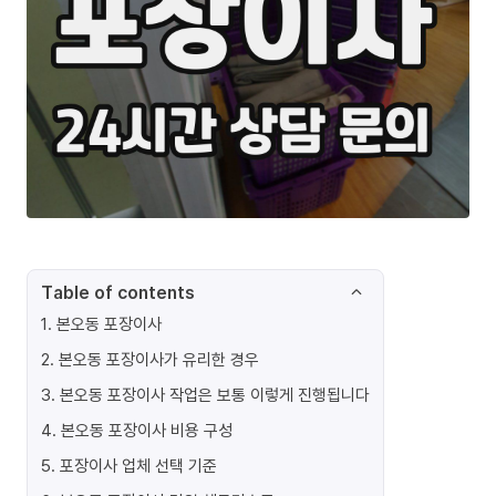
Table of contents
1
.
본오동 포장이사
2
.
본오동 포장이사가 유리한 경우
3
.
본오동 포장이사 작업은 보통 이렇게 진행됩니다
4
.
본오동 포장이사 비용 구성
5
.
포장이사 업체 선택 기준