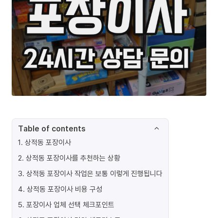
Table of contents
1
.
상적동 포장이사
2
.
상적동 포장이사를 추천하는 상황
3
.
상적동 포장이사 작업은 보통 이렇게 진행됩니다
4
.
상적동 포장이사 비용 구성
5
.
포장이사 업체 선택 체크포인트