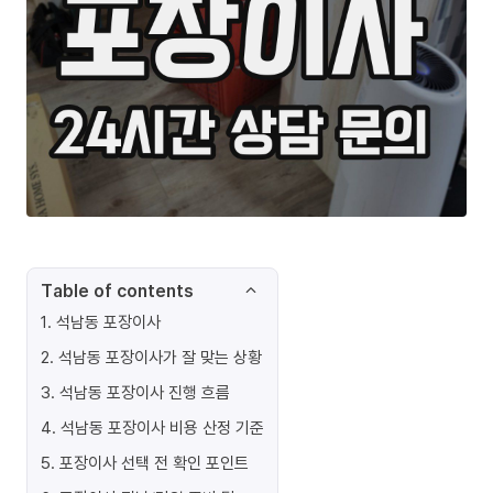
Table of contents
1
.
석남동 포장이사
2
.
석남동 포장이사가 잘 맞는 상황
3
.
석남동 포장이사 진행 흐름
4
.
석남동 포장이사 비용 산정 기준
5
.
포장이사 선택 전 확인 포인트