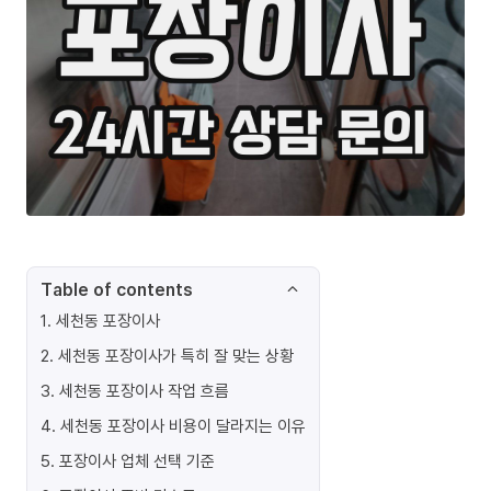
Table of contents
1
.
세천동 포장이사
2
.
세천동 포장이사가 특히 잘 맞는 상황
3
.
세천동 포장이사 작업 흐름
4
.
세천동 포장이사 비용이 달라지는 이유
5
.
포장이사 업체 선택 기준