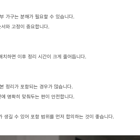
부 가구는 분해가 필요할 수 있습니다.
순서와 고정이 중요합니다.
 배치하면 이후 정리 시간이 크게 줄어듭니다.
본 정리가 포함되는 경우가 많습니다.
전에 명확히 맞춰두는 편이 안전합니다.
 생길 수 있어 포함 범위를 먼저 합의하는 것이 좋습니다.