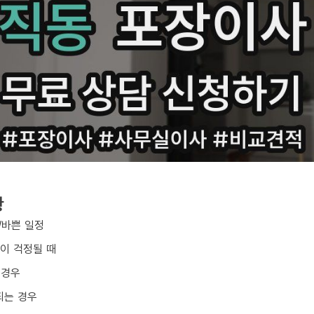
황
/바쁜 일정
손이 걱정될 때
 경우
되는 경우