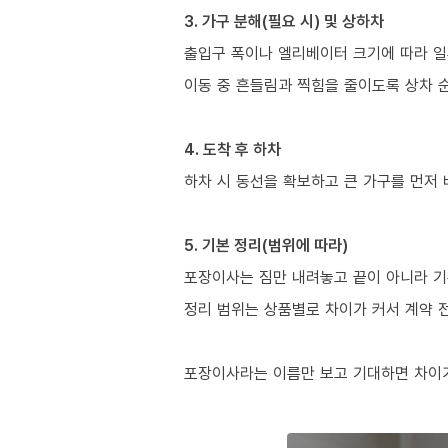
3. 가구 분해(필요 시) 및 상하차
출입구 폭이나 엘리베이터 크기에 따라 일
이동 중 흔들림과 찍힘을 줄이도록 상차 
4. 도착 후 하차
하차 시 동선을 확보하고 큰 가구를 먼저
5. 기본 정리(범위에 따라)
포장이사는 짐만 내려놓고 끝이 아니라 기
정리 범위는 상품별로 차이가 커서 계약 
포장이사라는 이름만 보고 기대하면 차이가