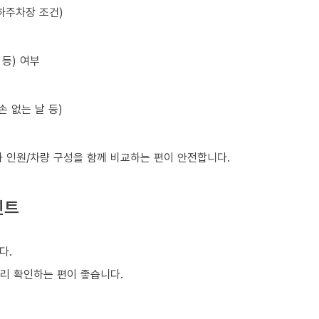
하주차장 조건)
등) 여부
손 없는 날 등)
와 인원/차량 구성을 함께 비교하는 편이 안전합니다.
인트
다.
미리 확인하는 편이 좋습니다.