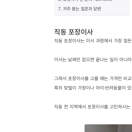
7
.
자주 묻는 질문과 답변
직동 포장이사
직동 포장이사는 이사 과정에서 가장 힘든 
이사는 날짜만 잡으면 끝나는 일이 아니라,
그래서 포장이사를 고를 때는 가격만 비교
특히 맞벌이 가정이나 아이·반려동물이 있는
직동 전 지역에서 포장이사를 고민하시는 