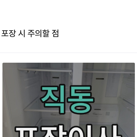
 포장 시 주의할 점