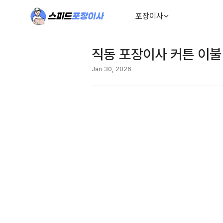
포장이사
직동 포장이사 커튼 이불
Jan 30, 2026