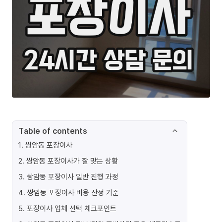
Table of contents
1
.
쌍암동 포장이사
2
.
쌍암동 포장이사가 잘 맞는 상황
3
.
쌍암동 포장이사 일반 진행 과정
4
.
쌍암동 포장이사 비용 산정 기준
5
.
포장이사 업체 선택 체크포인트