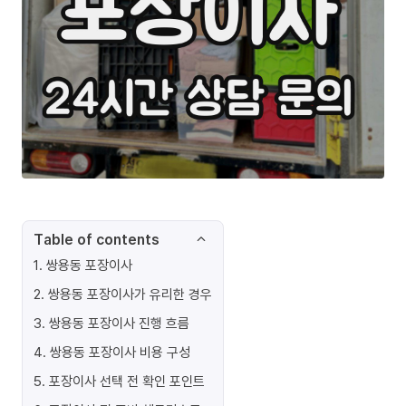
Table of contents
1
.
쌍용동 포장이사
2
.
쌍용동 포장이사가 유리한 경우
3
.
쌍용동 포장이사 진행 흐름
4
.
쌍용동 포장이사 비용 구성
5
.
포장이사 선택 전 확인 포인트