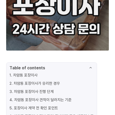
Table of contents
1
.
차암동 포장이사
2
.
차암동 포장이사가 유리한 경우
3
.
차암동 포장이사 진행 단계
4
.
차암동 포장이사 견적이 달라지는 기준
5
.
포장이사 계약 전 확인 포인트