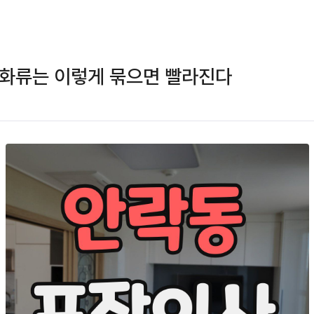
잡화류는 이렇게 묶으면 빨라진다