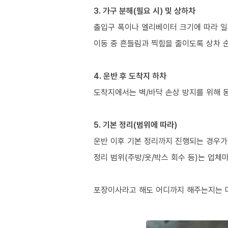
3. 가구 분해(필요 시) 및 상하차
출입구 폭이나 엘리베이터 크기에 따라 일
이동 중 흔들림과 찍힘을 줄이도록 상차 
4. 운반 후 도착지 하차
도착지에서는 벽/바닥 손상 방지를 위해 
5. 기본 정리(범위에 따라)
운반 이후 기본 정리까지 진행되는 경우가 
정리 범위(주방/옷/박스 회수 등)는 업체
포장이사라고 해도 어디까지 해주는지는 다