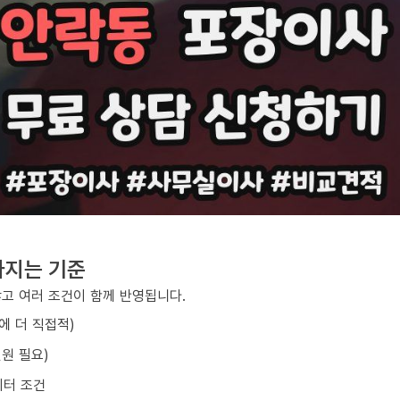
라지는 기준
않고 여러 조건이 함께 반영됩니다.
에 더 직접적)
원 필요)
이터 조건