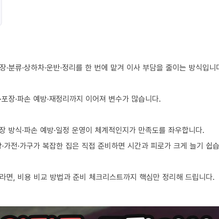
장·분류·상하차·운반·정리를 한 번에 맡겨 이사 부담을 줄이는 방식입니
·포장·파손 예방·재정리까지 이어져 변수가 많습니다.
장 방식·파손 예방·일정 운영이 체계적인지가 만족도를 좌우합니다.
·가전·가구가 복잡한 집은 직접 준비하면 시간과 피로가 크게 늘기 쉽습
라면, 비용 비교 방법과 준비 체크리스트까지 핵심만 정리해 드립니다.