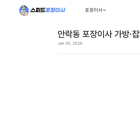
포장이사
안락동 포장이사 가방·
Jan 30, 2026