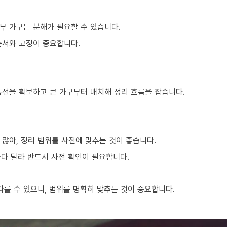
부 가구는 분해가 필요할 수 있습니다.
순서와 고정이 중요합니다.
동선을 확보하고 큰 가구부터 배치해 정리 흐름을 잡습니다.
많아, 정리 범위를 사전에 맞추는 것이 좋습니다.
마다 달라 반드시 사전 확인이 필요합니다.
를 수 있으니, 범위를 명확히 맞추는 것이 중요합니다.