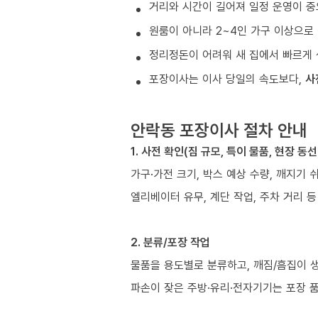
거리와 시간이 길어져 일정 운영이 중
원룸이 아니라 2~4인 가구 이상으로 
정리정돈이 어려워 새 집에서 빠르게 
포장이사는 이사 당일의 속도보다,
사
안락동 포장이사 절차 안내
1. 사전 확인(짐 규모, 특이 물품, 현장 동선
가구·가전 크기, 박스 예상 수량, 깨지기 
엘리베이터 유무, 계단 작업, 주차 거리 
2. 분류/포장 작업
물품을 용도별로 분류하고, 깨짐/흠집이 
파손이 잦은 주방·유리·전자기기는 포장 