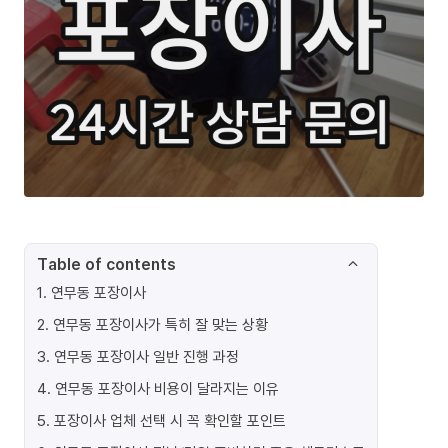
Table of contents
1
.
연무동 포장이사
2
.
연무동 포장이사가 특히 잘 맞는 상황
3
.
연무동 포장이사 일반 진행 과정
4
.
연무동 포장이사 비용이 달라지는 이유
5
.
포장이사 업체 선택 시 꼭 확인할 포인트