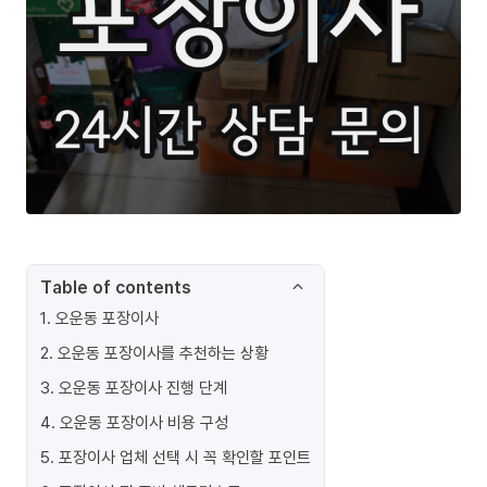
Table of contents
1
.
오운동 포장이사
2
.
오운동 포장이사를 추천하는 상황
3
.
오운동 포장이사 진행 단계
4
.
오운동 포장이사 비용 구성
5
.
포장이사 업체 선택 시 꼭 확인할 포인트