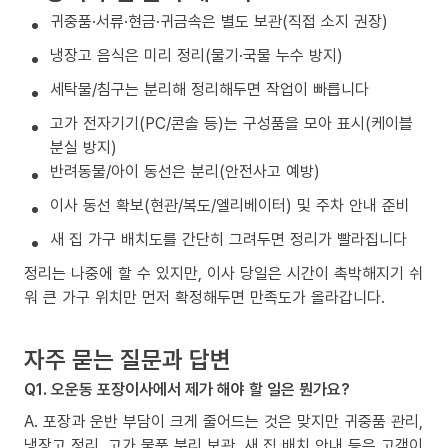
귀중품·서류·현금·귀금속은 별도 보관(직접 소지 권장)
냉장고 음식은 미리 정리(물기·국물 누수 방지)
세탁물/침구는 분리해 정리해두면 작업이 빠릅니다
고가 전자기기(PC/콘솔 등)는 구성품을 모아 표시(케이블
분실 방지)
반려동물/아이 동선은 분리(안전사고 예방)
이사 동선 확보(현관/복도/엘리베이터) 및 주차 안내 준비
새 집 가구 배치도를 간단히 그려두면 정리가 빨라집니다
정리는 나중에 할 수 있지만, 이사 당일은 시간이 촉박해지기 쉬
워 큰 가구 위치만 먼저 확정해두면 만족도가 올라갑니다.
자주 묻는 질문과 답변
Q1. 오운동 포장이사에서 제가 해야 할 일은 뭔가요?
A. 포장과 운반 부담이 크게 줄어드는 것은 맞지만 귀중품 관리,
냉장고 정리, 고가 물품 분리 보관, 새 집 배치 안내 등은 고객이