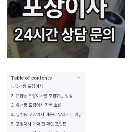
Table of contents
1
.
유천동 포장이사
2
.
유천동 포장이사를 추천하는 상황
3
.
유천동 포장이사 진행 흐름
4
.
유천동 포장이사 비용이 달라지는 이유
5
.
포장이사 계약 전 확인 포인트