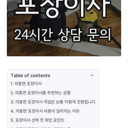
Table of contents
1
.
의흥면 포장이사
2
.
의흥면 포장이사를 추천하는 상황
3
.
의흥면 포장이사 작업은 보통 이렇게 진행됩니다
4
.
의흥면 포장이사 비용이 달라지는 이유
5
.
포장이사 선택 전 확인 포인트