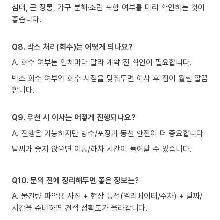
침대, 큰 장롱, 가구 분해·조립 포함 여부를 미리 확인하는 것이
좋습니다.
Q8. 박스 처리(회수)는 어떻게 되나요?
A. 회수 여부는 업체마다 달라 계약 전 확인이 필요합니다.
박스 회수 여부와 회수 시점을 맞춰두면 이사 후 집이 훨씬 깔끔
합니다.
Q9. 우천 시 이사는 어떻게 진행되나요?
A. 진행은 가능하지만 방수/포장과 동선 안전이 더 중요합니다
날씨가 좋지 않으면 이동/하차 시간이 늘어날 수 있습니다.
Q10. 문의 전에 정리해두면 좋은 정보는?
A. 물건량 파악용 사진 + 현장 동선(엘리베이터/주차) + 날짜/
시간을 준비하면 견적 정확도가 올라갑니다.