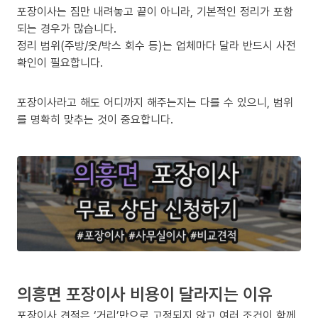
포장이사는 짐만 내려놓고 끝이 아니라, 기본적인 정리가 포함
되는 경우가 많습니다.
정리 범위(주방/옷/박스 회수 등)는 업체마다 달라 반드시 사전
확인이 필요합니다.
포장이사라고 해도 어디까지 해주는지는 다를 수 있으니, 범위
를 명확히 맞추는 것이 중요합니다.
의흥면 포장이사 비용이 달라지는 이유
포장이사 견적은 ‘거리’만으로 고정되지 않고 여러 조건이 함께