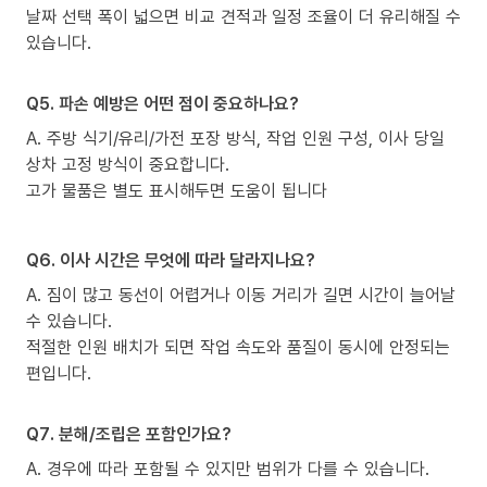
날짜 선택 폭이 넓으면 비교 견적과 일정 조율이 더 유리해질 수
있습니다.
Q5. 파손 예방은 어떤 점이 중요하나요?
A. 주방 식기/유리/가전 포장 방식, 작업 인원 구성, 이사 당일
상차 고정 방식이 중요합니다.
고가 물품은 별도 표시해두면 도움이 됩니다
Q6. 이사 시간은 무엇에 따라 달라지나요?
A. 짐이 많고 동선이 어렵거나 이동 거리가 길면 시간이 늘어날
수 있습니다.
적절한 인원 배치가 되면 작업 속도와 품질이 동시에 안정되는
편입니다.
Q7. 분해/조립은 포함인가요?
A. 경우에 따라 포함될 수 있지만 범위가 다를 수 있습니다.