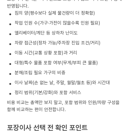
반영됩니다.
짐의 양(평수보다 실제 물건량이 더 정확함)
작업 인원 수(가구·가전이 많을수록 인원 필요)
엘리베이터/계단 등 상하차 난이도
차량 접근성(정차 가능/주차장 진입 조건/거리)
이동 시간(교통 상황 포함)과 거리
대형/특수 물품 포함 여부(무게/부피 큰 물품)
분해/조립 필요 가구의 비중
이사 날짜(손 없는 날, 주말, 월말/월초 등)와 시간대
정리 범위(기본/강화)와 포함 서비스
비용 비교는 총액만 보지 말고, 포함 범위와 인원/차량 구성을
함께 비교하는 편이 안전합니다.
포장이사 선택 전 확인 포인트