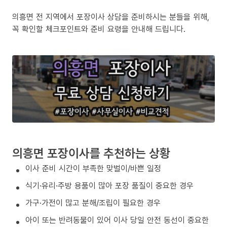
의흥면 전 지역에서 포장이사 상담을 준비하시는 분들을 위해,
꼭 확인할 체크포인트와 준비 요령을 안내해 드립니다.
의흥면 포장이사를 추천하는 상황
이사 준비 시간이 부족한 맞벌이/바쁜 일정
식기·유리·주방 용품이 많아 포장 품질이 중요한 경우
가구·가전이 많고 분해/조립이 필요한 경우
아이 또는 반려동물이 있어 이사 당일 안전 동선이 중요한