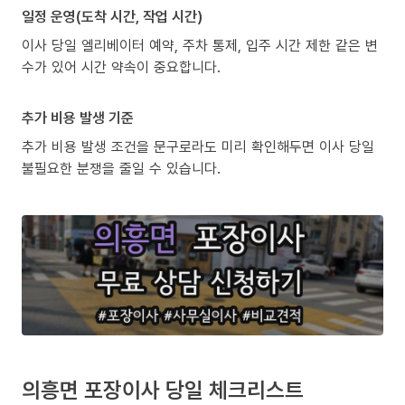
일정 운영(도착 시간, 작업 시간)
이사 당일 엘리베이터 예약, 주차 통제, 입주 시간 제한 같은 변
수가 있어 시간 약속이 중요합니다.
추가 비용 발생 기준
추가 비용 발생 조건을 문구로라도 미리 확인해두면 이사 당일
불필요한 분쟁을 줄일 수 있습니다.
의흥면 포장이사 당일 체크리스트