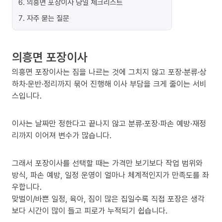
6
.
의흥면 포장이사 당일 체크리스트
7
.
자주 묻는 질문
의흥면 포장이사
의흥면 포장이사는 짐을 나르는 것에 그치지 않고 포장·분류·상
하차·운반·정리까지 묶어 진행해 이사 부담을 크게 줄이는 서비
스입니다.
이사는 날짜만 정한다고 끝나지 않고 분류·포장·파손 예방·재정
리까지 이어져 변수가 많습니다.
그래서 포장이사를 선택할 때는 가격만 보기보다 작업 범위와
방식, 파손 예방, 일정 운영이 얼마나 체계적인지가 만족도를 좌
우합니다.
맞벌이/바쁜 일정, 육아, 짐이 많은 집일수록 직접 포장은 생각
보다 시간이 많이 들고 피로가 누적되기 쉽습니다.