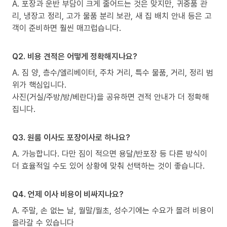
A. 포장과 운반 부담이 크게 줄어드는 것은 맞지만, 귀중품 관
리, 냉장고 정리, 고가 물품 분리 보관, 새 집 배치 안내 등은 고
객이 준비하면 훨씬 매끄럽습니다.
Q2. 비용 견적은 어떻게 정확해지나요?
A. 짐 양, 층수/엘리베이터, 주차 거리, 특수 물품, 거리, 정리 범
위가 핵심입니다.
사진(거실/주방/방/베란다)을 공유하면 견적 안내가 더 정확해
집니다.
Q3. 원룸 이사도 포장이사로 하나요?
A. 가능합니다. 다만 짐이 적으면 용달/반포장 등 다른 방식이
더 효율적일 수도 있어 상황에 맞춰 선택하는 것이 좋습니다.
Q4. 언제 이사 비용이 비싸지나요?
A. 주말, 손 없는 날, 월말/월초, 성수기에는 수요가 몰려 비용이
올라갈 수 있습니다