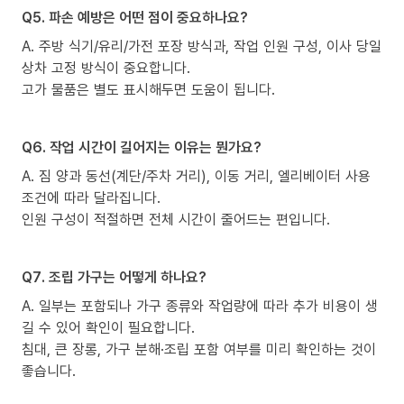
Q5. 파손 예방은 어떤 점이 중요하나요?
A. 주방 식기/유리/가전 포장 방식과, 작업 인원 구성, 이사 당일
상차 고정 방식이 중요합니다.
고가 물품은 별도 표시해두면 도움이 됩니다.
Q6. 작업 시간이 길어지는 이유는 뭔가요?
A. 짐 양과 동선(계단/주차 거리), 이동 거리, 엘리베이터 사용
조건에 따라 달라집니다.
인원 구성이 적절하면 전체 시간이 줄어드는 편입니다.
Q7. 조립 가구는 어떻게 하나요?
A. 일부는 포함되나 가구 종류와 작업량에 따라 추가 비용이 생
길 수 있어 확인이 필요합니다.
침대, 큰 장롱, 가구 분해·조립 포함 여부를 미리 확인하는 것이
좋습니다.