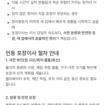
이동 시간이 길어 흔들림과 파손 위험이 커지는 장거리 이
사
짐이 많은 편이라 직접 포장이 부담되는 경우
정리정돈이 어려워 새 집에서 빠르게 생활을 시작하고 싶을
때
포장이사는 이사 당일의 속도보다,
사전 분류와 안전한 포
장, 새 집에서의 효율적인 정리
가 핵심입니다.
인동 포장이사 절차 안내
1. 사전 확인(짐 규모/특이 물품/동선)
물건의 종류와 수량, 깨짐 위험 물품, 가구·가전 크기를 확인해
포장과 상차 계획을 세웁니다.
엘리베이터 유무, 계단 작업, 주차 거리 같은 동선 정보도 중요
합니다.
2. 분류 및 안전 포장