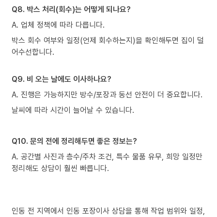
Q8. 박스 처리(회수)는 어떻게 되나요?
A. 업체 정책에 따라 다릅니다.
박스 회수 여부와 일정(언제 회수하는지)을 확인해두면 집이 덜
어수선합니다.
Q9. 비 오는 날에도 이사하나요?
A. 진행은 가능하지만 방수/포장과 동선 안전이 더 중요합니다.
날씨에 따라 시간이 늘어날 수 있습니다.
Q10. 문의 전에 정리해두면 좋은 정보는?
A. 공간별 사진과 층수/주차 조건, 특수 물품 유무, 희망 일정만
정리해도 상담이 훨씬 빠릅니다.
인동 전 지역에서 인동 포장이사 상담을 통해 작업 범위와 일정,