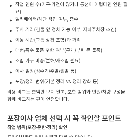
작업 인원 수(가구·가전이 많거나 동선이 어렵다면 인원 필
요)
엘리베이터/계단 작업 여부, 층수
주차 거리(건물 앞 정차 가능 여부, 지하주차장 조건)
이동 시간(교통 상황 포함)과 거리
대형/특수 물품 포함 여부(무게/부피 큰 물품)
조립 가구 비중(분해/재조립 필요)
이사 일정(성수기/주말/월말 등)
포장/정리 범위(기본 정리 vs 정리 강화 등)
비용 비교는 총액만 보지 말고, 포함 범위와 인원/차량 구성을
함께 비교하는 편이 안전합니다.
포장이사 업체 선택 시 꼭 확인할 포인트
작업 범위(포장·운반·정리) 확인
포장이사라도 정리 범위가 다를 수 있습니다