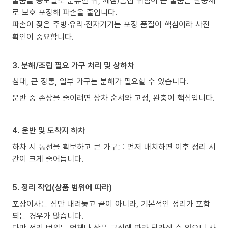
물품을 용도별로 분류한 뒤, 깨짐/흠집 위험이 큰 물품은 완충재
로 보호 포장해 파손을 줄입니다.
파손이 잦은 주방·유리·전자기기는 포장 품질이 핵심이라 사전
확인이 중요합니다.
3. 분해/조립 필요 가구 처리 및 상하차
침대, 큰 장롱, 일부 가구는 분해가 필요할 수 있습니다.
운반 중 손상을 줄이려면 상차 순서와 고정, 완충이 핵심입니다.
4. 운반 및 도착지 하차
하차 시 동선을 확보하고 큰 가구를 먼저 배치하면 이후 정리 시
간이 크게 줄어듭니다.
5. 정리 작업(상품 범위에 따라)
포장이사는 짐만 내려놓고 끝이 아니라, 기본적인 정리가 포함
되는 경우가 많습니다.