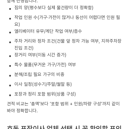
함께 반영됩니다.
짐의 양(평수보다 실제 물건량이 더 정확함)
작업 인원 수(가구·가전이 많거나 동선이 어렵다면 인원 필
요)
엘리베이터 유무/계단 작업 여부/층수
주차 거리와 정차 조건(건물 앞 정차 가능 여부, 지하주차장
진입 조건)
장거리 여부(이동 시간 증가)
특수 물품(무거운 가구/가전) 여부
분해/조립 필요 가구의 비중
이사 일정(성수기/주말/월말 등)
포장과 정리 포함 범위(상품 구성)
견적 비교는 ‘총액’보다 ‘포함 범위 + 인원/차량 구성’까지 같이
봐야 정확합니다.
효동 포장이사 업체 선택 시 꼭 확인할 포인