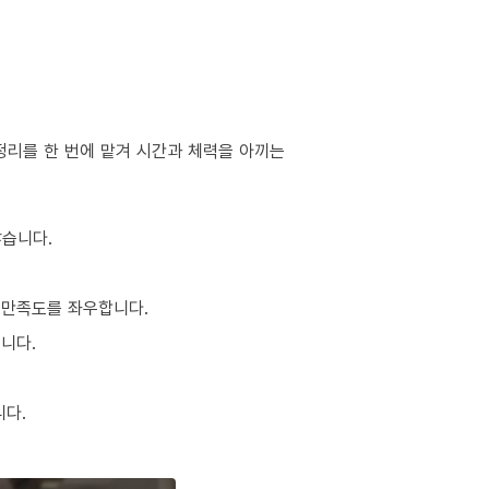
정리를 한 번에 맡겨 시간과 체력을 아끼는
많습니다.
 만족도를 좌우합니다.
니다.
니다.