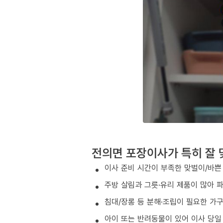
전의면 포장이사가 특히 잘 
이사 준비 시간이 부족한 맞벌이/바쁜
주방 살림과 그릇·유리 제품이 많아 
침대/장롱 등 분해·조립이 필요한 가
아이 또는 반려동물이 있어 이사 당일