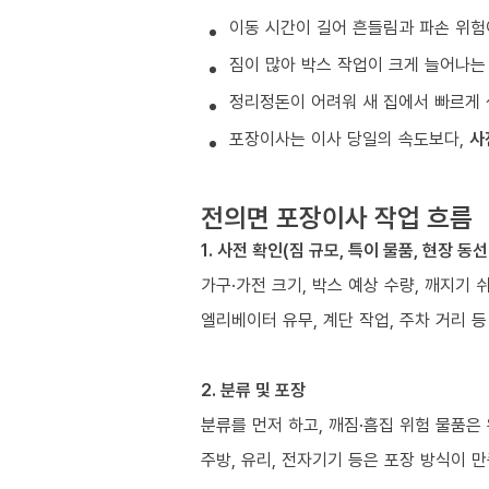
이동 시간이 길어 흔들림과 파손 위험
짐이 많아 박스 작업이 크게 늘어나는
정리정돈이 어려워 새 집에서 빠르게 
포장이사는 이사 당일의 속도보다,
사
전의면 포장이사 작업 흐름
1. 사전 확인(짐 규모, 특이 물품, 현장 동선
가구·가전 크기, 박스 예상 수량, 깨지기 
엘리베이터 유무, 계단 작업, 주차 거리 
2. 분류 및 포장
분류를 먼저 하고, 깨짐·흠집 위험 물품은
주방, 유리, 전자기기 등은 포장 방식이 