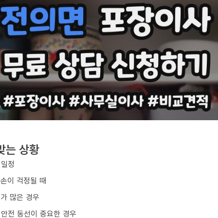
맞는 상황
 일정
파손이 걱정될 때
구가 많은 경우
 안전 동선이 중요한 경우