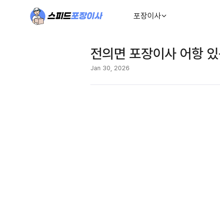
포장이사
전의면 포장이사 어항 있
Jan 30, 2026