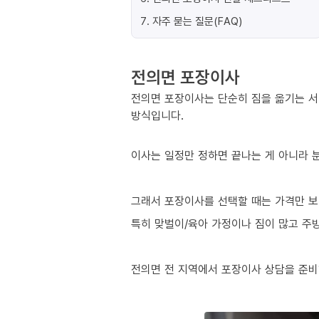
7
.
자주 묻는 질문(FAQ)
전의면 포장이사
전의면 포장이사는 단순히 짐을 옮기는 서
방식입니다.
이사는 일정만 정하면 끝나는 게 아니라 분
그래서 포장이사를 선택할 때는 가격만 보
특히 맞벌이/육아 가정이나 짐이 많고 주방
전의면 전 지역에서 포장이사 상담을 준비