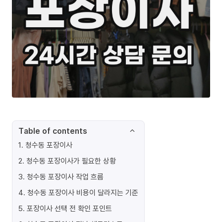
Table of contents
1
.
청수동 포장이사
2
.
청수동 포장이사가 필요한 상황
3
.
청수동 포장이사 작업 흐름
4
.
청수동 포장이사 비용이 달라지는 기준
5
.
포장이사 선택 전 확인 포인트