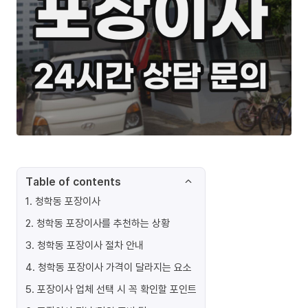
Table of contents
1
.
청학동 포장이사
2
.
청학동 포장이사를 추천하는 상황
3
.
청학동 포장이사 절차 안내
4
.
청학동 포장이사 가격이 달라지는 요소
5
.
포장이사 업체 선택 시 꼭 확인할 포인트