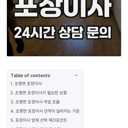
Table of contents
1
.
초평면 포장이사
2
.
초평면 포장이사가 필요한 상황
3
.
초평면 포장이사 작업 흐름
4
.
초평면 포장이사 견적이 달라지는 기준
5
.
포장이사 업체 선택 체크포인트