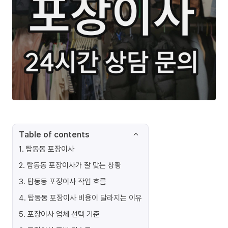
Table of contents
1
.
탑동동 포장이사
2
.
탑동동 포장이사가 잘 맞는 상황
3
.
탑동동 포장이사 작업 흐름
4
.
탑동동 포장이사 비용이 달라지는 이유
5
.
포장이사 업체 선택 기준