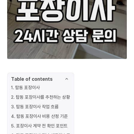
Table of contents
1
.
탑동 포장이사
2
.
탑동 포장이사를 추천하는 상황
3
.
탑동 포장이사 작업 흐름
4
.
탑동 포장이사 비용 산정 기준
5
.
포장이사 계약 전 확인 포인트