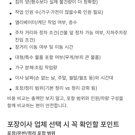
짐의 양(평수보다 실제 물건량이 더 정확함)
작업 인원 수(가구·가전이 많을수록 인원 필요)
엘리베이터/계단 작업 여부, 층수
주차 거리와 정차 조건(건물 앞 정차 가능 여부, 지하주차장
진입 조건)
장거리 이동 여부 및 이동 시간
대형/특수 물품 포함 여부(무게/부피 큰 물품)
가구 분해·조립 작업량
이사 날짜(손 없는 날, 주말, 월말/월초 등)와 시간대
포장/정리 범위(기본 정리 vs 정리 강화 등)
비용 비교는 총액만 보지 말고, 포함 범위와 인원/차량 구성을
함께 비교하는 편이 안전합니다.
포장이사 업체 선택 시 꼭 확인할 포인트
포장/운반/정리 포함 범위