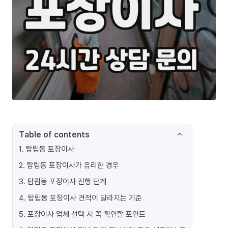
Table of contents
1
.
탑립동 포장이사
2
.
탑립동 포장이사가 유리한 경우
3
.
탑립동 포장이사 진행 단계
4
.
탑립동 포장이사 견적이 달라지는 기준
5
.
포장이사 업체 선택 시 꼭 확인할 포인트