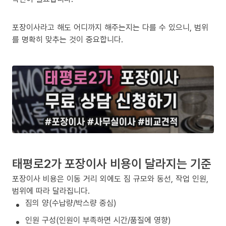
포장이사라고 해도 어디까지 해주는지는 다를 수 있으니, 범위
를 명확히 맞추는 것이 중요합니다.
태평로2가 포장이사 비용이 달라지는 기준
포장이사 비용은 이동 거리 외에도 짐 규모와 동선, 작업 인원,
범위에 따라 달라집니다.
짐의 양(수납량/박스량 중심)
인원 구성(인원이 부족하면 시간/품질에 영향)