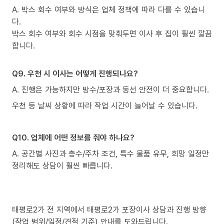
A. 박스 회수 여부와 방식은 업체 정책에 따라 다를 수 있습니
다.
박스 회수 여부와 회수 시점을 맞춰두면 이사 후 집이 훨씬 깔끔
합니다.
Q9. 우천 시 이사는 어떻게 진행되나요?
A. 진행은 가능하지만 방수/포장과 동선 안전이 더 중요합니다.
우천 등 날씨 상황에 따라 작업 시간이 늘어날 수 있습니다.
Q10. 업체에 어떤 정보를 줘야 하나요?
A. 공간별 사진과 층수/주차 조건, 특수 물품 유무, 희망 일정만
정리해도 상담이 훨씬 빠릅니다.
태평로2가 전 지역에서 태평로2가 포장이사 상담과 진행 방향
(작업 범위/일정/견적 기준) 안내를 도와드립니다.