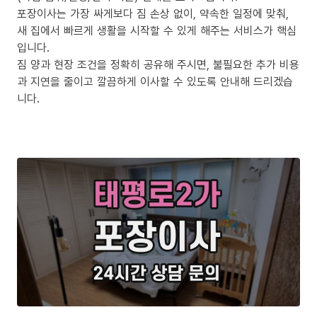
포장이사는 가장 싸게보다 짐 손상 없이, 약속한 일정에 맞춰,
새 집에서 빠르게 생활을 시작할 수 있게 해주는 서비스가 핵심
입니다.
짐 양과 현장 조건을 정확히 공유해 주시면, 불필요한 추가 비용
과 지연을 줄이고 깔끔하게 이사할 수 있도록 안내해 드리겠습
니다.