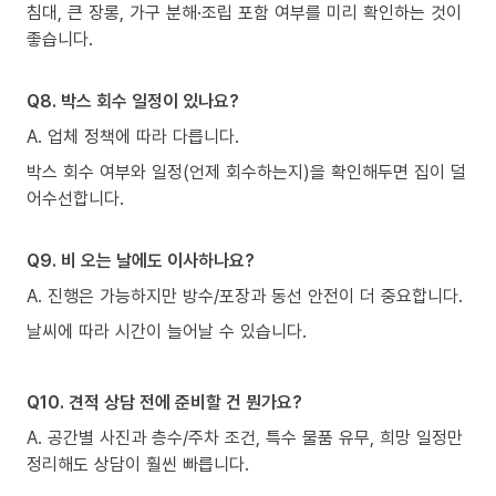
침대, 큰 장롱, 가구 분해·조립 포함 여부를 미리 확인하는 것이
좋습니다.
Q8. 박스 회수 일정이 있나요?
A. 업체 정책에 따라 다릅니다.
박스 회수 여부와 일정(언제 회수하는지)을 확인해두면 집이 덜
어수선합니다.
Q9. 비 오는 날에도 이사하나요?
A. 진행은 가능하지만 방수/포장과 동선 안전이 더 중요합니다.
날씨에 따라 시간이 늘어날 수 있습니다.
Q10. 견적 상담 전에 준비할 건 뭔가요?
A. 공간별 사진과 층수/주차 조건, 특수 물품 유무, 희망 일정만
정리해도 상담이 훨씬 빠릅니다.