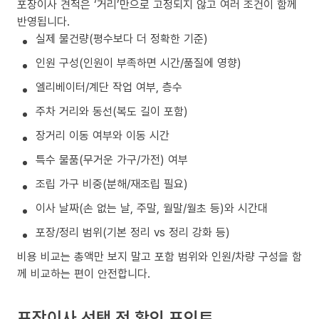
포장이사 견적은 ‘거리’만으로 고정되지 않고 여러 조건이 함께
반영됩니다.
실제 물건량(평수보다 더 정확한 기준)
인원 구성(인원이 부족하면 시간/품질에 영향)
엘리베이터/계단 작업 여부, 층수
주차 거리와 동선(복도 길이 포함)
장거리 이동 여부와 이동 시간
특수 물품(무거운 가구/가전) 여부
조립 가구 비중(분해/재조립 필요)
이사 날짜(손 없는 날, 주말, 월말/월초 등)와 시간대
포장/정리 범위(기본 정리 vs 정리 강화 등)
비용 비교는 총액만 보지 말고 포함 범위와 인원/차량 구성을 함
께 비교하는 편이 안전합니다.
포장이사 선택 전 확인 포인트