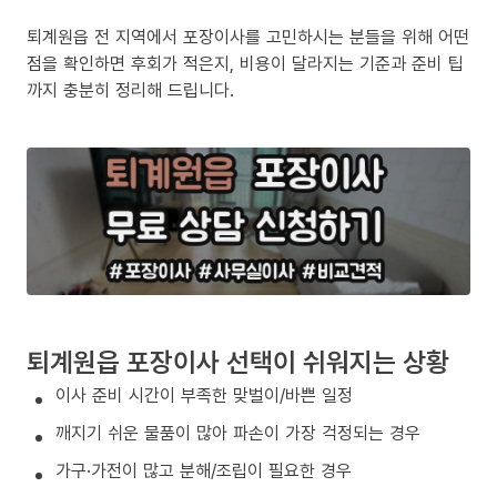
퇴계원읍 전 지역에서 포장이사를 고민하시는 분들을 위해 어떤
점을 확인하면 후회가 적은지, 비용이 달라지는 기준과 준비 팁
까지 충분히 정리해 드립니다.
퇴계원읍 포장이사 선택이 쉬워지는 상황
이사 준비 시간이 부족한 맞벌이/바쁜 일정
깨지기 쉬운 물품이 많아 파손이 가장 걱정되는 경우
가구·가전이 많고 분해/조립이 필요한 경우