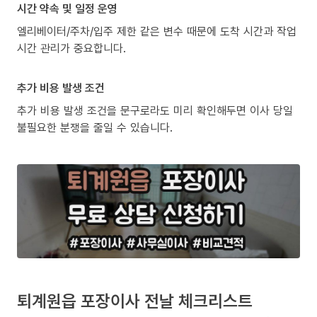
시간 약속 및 일정 운영
엘리베이터/주차/입주 제한 같은 변수 때문에 도착 시간과 작업
시간 관리가 중요합니다.
추가 비용 발생 조건
추가 비용 발생 조건을 문구로라도 미리 확인해두면 이사 당일
불필요한 분쟁을 줄일 수 있습니다.
퇴계원읍 포장이사 전날 체크리스트