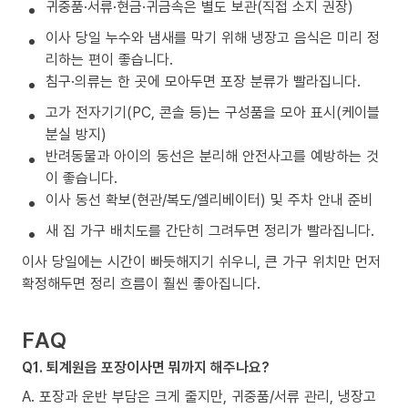
귀중품·서류·현금·귀금속은 별도 보관(직접 소지 권장)
이사 당일 누수와 냄새를 막기 위해 냉장고 음식은 미리 정
리하는 편이 좋습니다.
침구·의류는 한 곳에 모아두면 포장 분류가 빨라집니다.
고가 전자기기(PC, 콘솔 등)는 구성품을 모아 표시(케이블
분실 방지)
반려동물과 아이의 동선은 분리해 안전사고를 예방하는 것
이 좋습니다.
이사 동선 확보(현관/복도/엘리베이터) 및 주차 안내 준비
새 집 가구 배치도를 간단히 그려두면 정리가 빨라집니다.
이사 당일에는 시간이 빠듯해지기 쉬우니, 큰 가구 위치만 먼저
확정해두면 정리 흐름이 훨씬 좋아집니다.
FAQ
Q1. 퇴계원읍 포장이사면 뭐까지 해주나요?
A. 포장과 운반 부담은 크게 줄지만, 귀중품/서류 관리, 냉장고