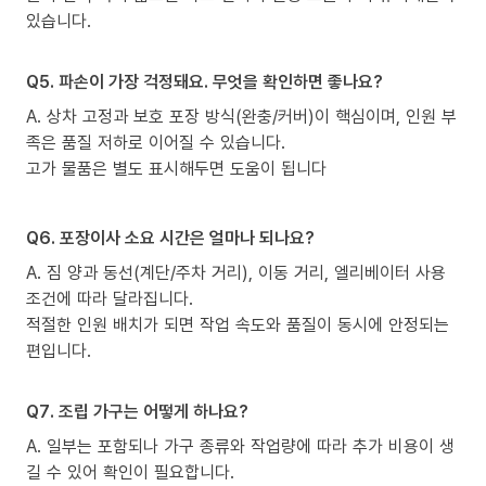
있습니다.
Q5. 파손이 가장 걱정돼요. 무엇을 확인하면 좋나요?
A. 상차 고정과 보호 포장 방식(완충/커버)이 핵심이며, 인원 부
족은 품질 저하로 이어질 수 있습니다.
고가 물품은 별도 표시해두면 도움이 됩니다
Q6. 포장이사 소요 시간은 얼마나 되나요?
A. 짐 양과 동선(계단/주차 거리), 이동 거리, 엘리베이터 사용
조건에 따라 달라집니다.
적절한 인원 배치가 되면 작업 속도와 품질이 동시에 안정되는
편입니다.
Q7. 조립 가구는 어떻게 하나요?
A. 일부는 포함되나 가구 종류와 작업량에 따라 추가 비용이 생
길 수 있어 확인이 필요합니다.