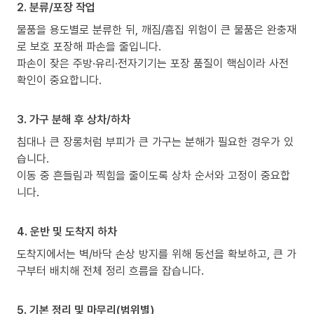
2. 분류/포장 작업
물품을 용도별로 분류한 뒤, 깨짐/흠집 위험이 큰 물품은 완충재
로 보호 포장해 파손을 줄입니다.
파손이 잦은 주방·유리·전자기기는 포장 품질이 핵심이라 사전
확인이 중요합니다.
3. 가구 분해 후 상차/하차
침대나 큰 장롱처럼 부피가 큰 가구는 분해가 필요한 경우가 있
습니다.
이동 중 흔들림과 찍힘을 줄이도록 상차 순서와 고정이 중요합
니다.
4. 운반 및 도착지 하차
도착지에서는 벽/바닥 손상 방지를 위해 동선을 확보하고, 큰 가
구부터 배치해 전체 정리 흐름을 잡습니다.
5. 기본 정리 및 마무리(범위별)