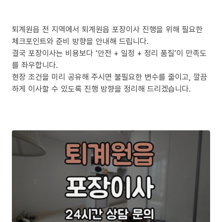
퇴계원읍 전 지역에서 퇴계원읍 포장이사 진행을 위해 필요한
체크포인트와 준비 방향을 안내해 드립니다.
결국 포장이사는 비용보다 ‘안전 + 일정 + 정리 품질’이 만족도
를 좌우합니다.
현장 조건을 미리 공유해 주시면 불필요한 변수를 줄이고, 깔끔
하게 이사할 수 있도록 진행 방향을 정리해 드리겠습니다.