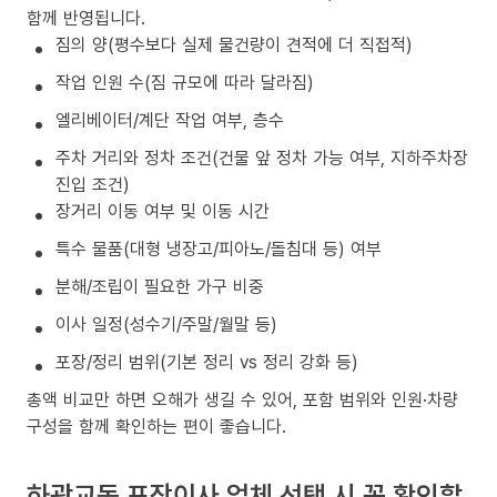
함께 반영됩니다.
짐의 양(평수보다 실제 물건량이 견적에 더 직접적)
작업 인원 수(짐 규모에 따라 달라짐)
엘리베이터/계단 작업 여부, 층수
주차 거리와 정차 조건(건물 앞 정차 가능 여부, 지하주차장
진입 조건)
장거리 이동 여부 및 이동 시간
특수 물품(대형 냉장고/피아노/돌침대 등) 여부
분해/조립이 필요한 가구 비중
이사 일정(성수기/주말/월말 등)
포장/정리 범위(기본 정리 vs 정리 강화 등)
총액 비교만 하면 오해가 생길 수 있어, 포함 범위와 인원·차량
구성을 함께 확인하는 편이 좋습니다.
하광교동 포장이사 업체 선택 시 꼭 확인할