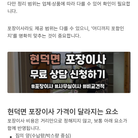
다만 정리 범위는 업체·상품에 따라 다를 수 있어 확인이 필요합
니다.
포장이사라도 제공 범위는 다를 수 있으니, ‘어디까지 포함인
지’를 명확히 맞추는 것이 중요합니다.
현덕면 포장이사 가격이 달라지는 요소
포장이사 비용은 거리만으로 정해지지 않고, 보통 아래 요소가
함께 반영됩니다.
짐의 양(수납량/박스량 중심)