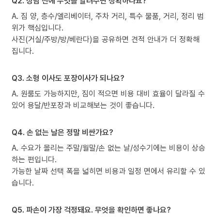
Q2. 상담 전에 무엇을 알려주면 정확하나요?
A. 짐 양, 층수/엘리베이터, 주차 거리, 특수 물품, 거리, 정리 범
위가 핵심입니다.
사진(거실/주방/방/베란다)을 공유하면 견적 안내가 더 정확해
집니다.
Q3. 소형 이사도 포장이사가 되나요?
A. 원룸도 가능하지만, 짐이 적으면 비용 대비 효율이 달라질 수
있어 용달/반포장과 비교해보는 것이 좋습니다.
Q4. 손 없는 날은 정말 비싼가요?
A. 수요가 몰리는 주말/월말/손 없는 날/성수기에는 비용이 상승
하는 편입니다.
가능한 날짜 선택 폭을 넓히면 비용과 일정 면에서 유리할 수 있
습니다.
Q5. 파손이 가장 걱정돼요. 무엇을 확인하면 좋나요?