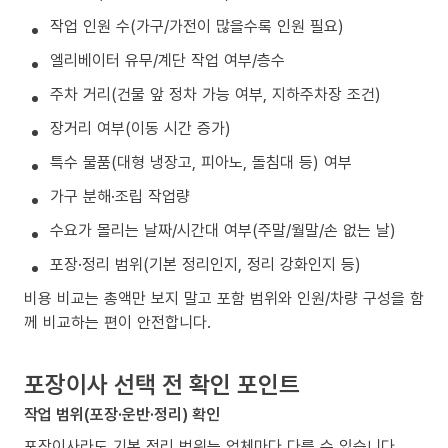
작업 인원 수(가구/가전이 많을수록 인원 필요)
엘리베이터 유무/계단 작업 여부/층수
주차 거리(건물 앞 정차 가능 여부, 지하주차장 조건)
장거리 여부(이동 시간 증가)
특수 물품(대형 냉장고, 피아노, 돌침대 등) 여부
가구 분해·조립 작업량
수요가 몰리는 날짜/시간대 여부(주말/월말/손 없는 날)
포장·정리 범위(기본 정리인지, 정리 강화인지 등)
비용 비교는 총액만 보지 말고 포함 범위와 인원/차량 구성을 함
께 비교하는 편이 안전합니다.
포장이사 선택 전 확인 포인트
작업 범위(포장·운반·정리) 확인
포장이사라도 기본 정리 범위는 업체마다 다를 수 있습니다.