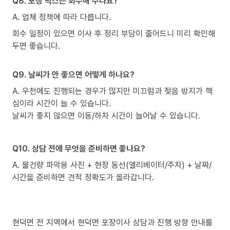
Q8. 포장 박스는 회수해 주나요?
A. 업체 정책에 따라 다릅니다.
회수 일정이 있으면 이사 후 정리 부담이 줄어드니 미리 확인해
두면 좋습니다.
Q9. 날씨가 안 좋으면 어떻게 하나요?
A. 우천에도 진행되는 경우가 많지만 미끄럼과 젖음 방지가 핵
심이라 시간이 늘 수 있습니다.
날씨가 좋지 않으면 이동/하차 시간이 늘어날 수 있습니다.
Q10. 상담 전에 무엇을 준비하면 좋나요?
A. 물건량 파악용 사진 + 현장 동선(엘리베이터/주차) + 날짜/
시간을 준비하면 견적 정확도가 올라갑니다.
현덕면 전 지역에서 현덕면 포장이사 상담과 진행 방향 안내를