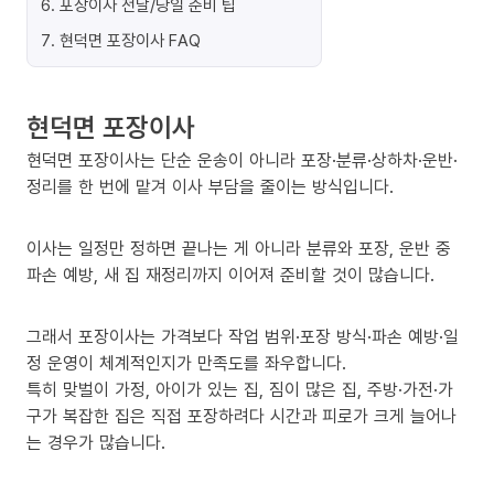
6
.
포장이사 전날/당일 준비 팁
7
.
현덕면 포장이사 FAQ
현덕면 포장이사
현덕면 포장이사는 단순 운송이 아니라 포장·분류·상하차·운반·
정리를 한 번에 맡겨 이사 부담을 줄이는 방식입니다.
이사는 일정만 정하면 끝나는 게 아니라 분류와 포장, 운반 중
파손 예방, 새 집 재정리까지 이어져 준비할 것이 많습니다.
그래서 포장이사는 가격보다 작업 범위·포장 방식·파손 예방·일
정 운영이 체계적인지가 만족도를 좌우합니다.
특히 맞벌이 가정, 아이가 있는 집, 짐이 많은 집, 주방·가전·가
구가 복잡한 집은 직접 포장하려다 시간과 피로가 크게 늘어나
는 경우가 많습니다.