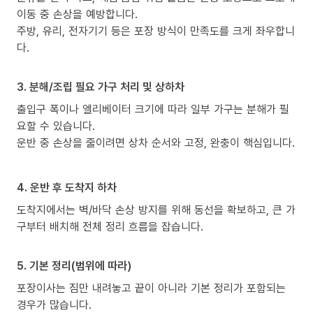
이동 중 손상을 예방합니다.
주방, 유리, 전자기기 등은 포장 방식이 만족도를 크게 좌우합니
다.
3. 분해/조립 필요 가구 처리 및 상하차
출입구 폭이나 엘리베이터 크기에 따라 일부 가구는 분해가 필
요할 수 있습니다.
운반 중 손상을 줄이려면 상차 순서와 고정, 완충이 핵심입니다.
4. 운반 후 도착지 하차
도착지에서는 벽/바닥 손상 방지를 위해 동선을 확보하고, 큰 가
구부터 배치해 전체 정리 흐름을 잡습니다.
5. 기본 정리(범위에 따라)
포장이사는 짐만 내려놓고 끝이 아니라 기본 정리가 포함되는
경우가 많습니다.