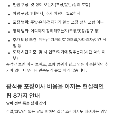
인원 구성
: 몇 명이 오는지(포장/운반/정리 포함)
차량 구성
: 1대인지, 추가 차량이 필요한지
포장 범위
: 주방·유리·전자기기 완충 포장 방식 포함 여부
정리 범위
: 어디까지 정리해주는지(주방/옷장/침구 등)
추가 비용 조건
: 계단/주차거리/분해조립/사다리차/야간 작
업 등
도착 시간 기준
: 몇 시 입주/퇴거에 맞추는지(시간 약속 여
부)
총액만 보면 비싸 보여도, 포함 범위가 넓고 인원이 충분하면 추
가비 없이 마무리돼 만족도가 높을 때가 많습니다.
광석동 포장이사 비용을 아끼는 현실적인
팁 8가지 안내
날짜 선택 폭을 넓게 잡기
주말/월말/손 없는 날을 피하면 같은 조건에서도 내려가는 경우