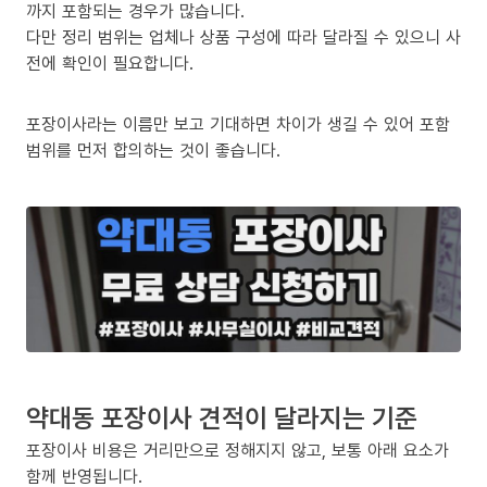
까지 포함되는 경우가 많습니다.
다만 정리 범위는 업체나 상품 구성에 따라 달라질 수 있으니 사
전에 확인이 필요합니다.
포장이사라는 이름만 보고 기대하면 차이가 생길 수 있어 포함
범위를 먼저 합의하는 것이 좋습니다.
약대동 포장이사 견적이 달라지는 기준
포장이사 비용은 거리만으로 정해지지 않고, 보통 아래 요소가
함께 반영됩니다.