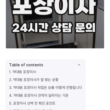
Table of contents
1
.
약대동 포장이사
2
.
약대동 포장이사가 잘 맞는 상황
3
.
약대동 포장이사 작업은 보통 이렇게 진행됩니다
4
.
약대동 포장이사 견적이 달라지는 기준
5
.
포장이사 선택 전 확인 포인트