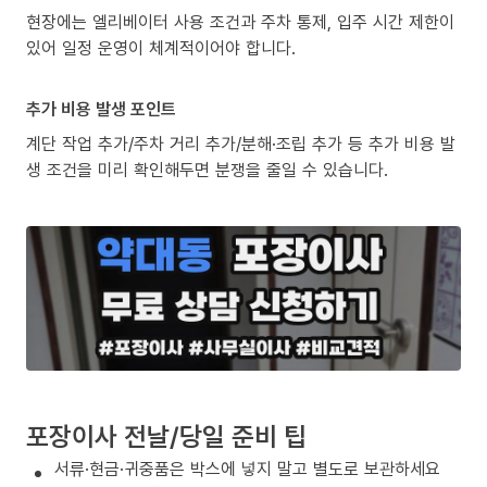
현장에는 엘리베이터 사용 조건과 주차 통제, 입주 시간 제한이
있어 일정 운영이 체계적이어야 합니다.
추가 비용 발생 포인트
계단 작업 추가/주차 거리 추가/분해·조립 추가 등 추가 비용 발
생 조건을 미리 확인해두면 분쟁을 줄일 수 있습니다.
포장이사 전날/당일 준비 팁
서류·현금·귀중품은 박스에 넣지 말고 별도로 보관하세요