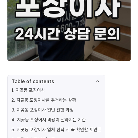
Table of contents
1
.
지곶동 포장이사
2
.
지곶동 포장이사를 추천하는 상황
3
.
지곶동 포장이사 일반 진행 과정
4
.
지곶동 포장이사 비용이 달라지는 기준
5
.
지곶동 포장이사 업체 선택 시 꼭 확인할 포인트