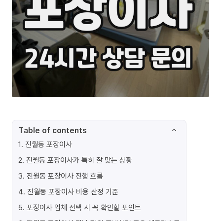
Table of contents
1
.
진월동 포장이사
2
.
진월동 포장이사가 특히 잘 맞는 상황
3
.
진월동 포장이사 진행 흐름
4
.
진월동 포장이사 비용 산정 기준
5
.
포장이사 업체 선택 시 꼭 확인할 포인트